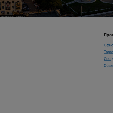
Про
Офис
Торг
Скла
Обще