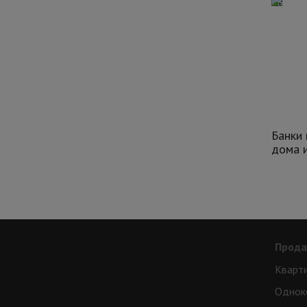
Банки 
дома и
Прод
Кварт
Однок