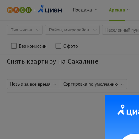
Продажа
Аренда
Населенный пунк
Тип жилья
Район, микрорайон
Без комиссии
С фото
Снять квартиру на Сахалине
Новые
Сортировка
за все время
по умолчанию