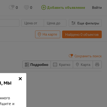
0
0
Добавить объявление
Войти
Еще фильтры
На карте
Найдено 0 объектов
Сохранить поиск
Подробно
Кратко
Карта
×
, мы
нного
 Ищите и