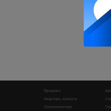
Продажа
Ар
Квартиры, комнаты
Сня
Однокомнатные
Од