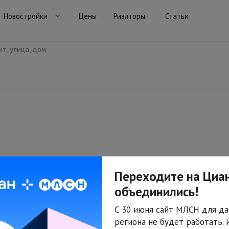
Новостройки
Цены
Риэлторы
Статьи
т, улица, дом
Переходите на Циан
объединились!
С 30 июня сайт МЛСН для да
По вашему запросу ничего не найдено.
региона не будет работать.