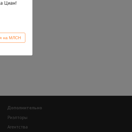
а Циан!
ся на МЛСН
Дополнительно
Риэлторы
Агентства