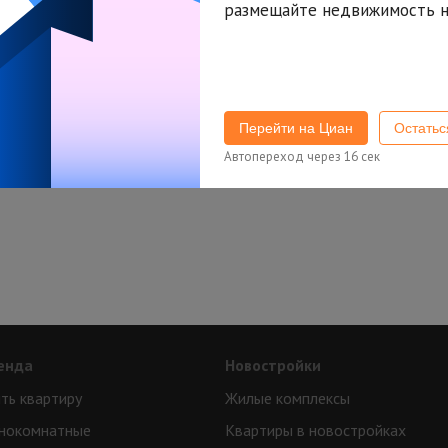
размещайте недвижимость н
Попробуйте изменить параметры поиска
или
подписаться на новые объявления
Перейти на Циан
Остать
Автопереход через
16
сек
енда
Новостройки
ть квартиру
Жилые комплексы
нокомнатные
Квартиры в новостройках