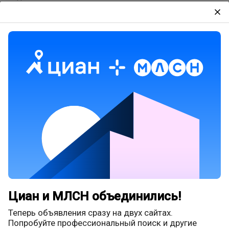
close
Тип дома
Неважно
Материал дома
Неважно
Этажей в доме
От
До
Год постройки
От
До
Ипотека
Чистая продажа
Циан и МЛСН объединились!
Обменный вариант
Теперь объявления сразу на двух сайтах.
Попробуйте профессиональный поиск и другие