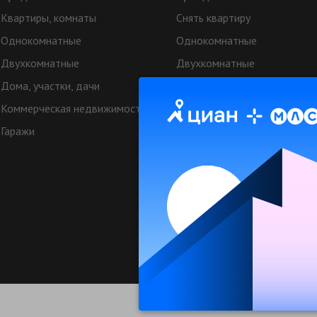
Квартиры, комнаты
Снять квартиру
Однокомнатные
Однокомнатные
Двухкомнатные
Двухкомнатные
Дома, участки, дачи
Аренда коттеджей
Коммерческая недвижимость
Квартиры посуточно
Гаражи
Коттеджи посуточно
Коммерческая недвижимост
Техподдерж
© МЛСН.ру - недвижимость